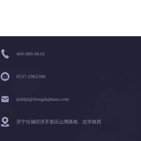
400-086-0616
0537-2902388
jnddjd@dongdajituan.com
济宁任城经济开发区山博路南、志学路西