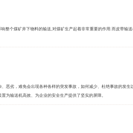
影响整个煤矿井下物料的输送,对煤矿生产起着非常重要的作用.而皮带输
杂、恶劣，难免会出现各种各样的突发事故，如何减少、杜绝事故的发生
装置为输送机高效、为企业的安全生产提供了坚实的屏障。
8
9
10
11
下页
末页