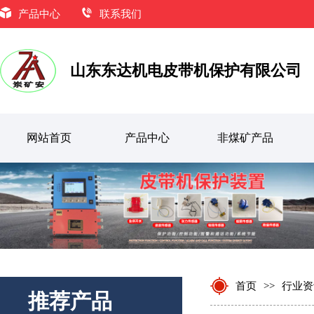
产品中心
联系我们
KHP128-K-Z型皮带机保护主机
山东东达机电皮带机保护有限公司
网站首页
产品中心
非煤矿产品
KHJ0.312型矿用双向急停开关
首页
>>
行业资
推荐产品