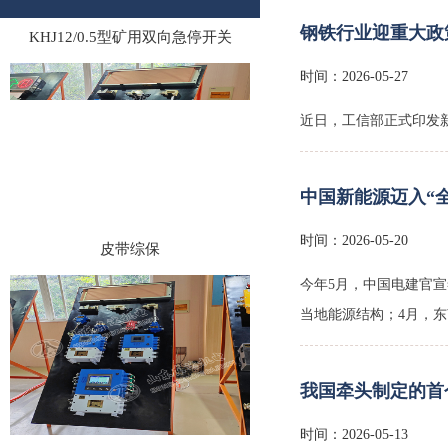
KHJ12/0.5型矿用双向急停开关
钢铁行业迎重大政
时间：2026-05-27
近日，工信部正式印发
中国新能源迈入“
皮带综保
时间：2026-05-20
今年5月，中国电建官宣
当地能源结构；4月，东
我国牵头制定的首
时间：2026-05-13
皮带保护装置