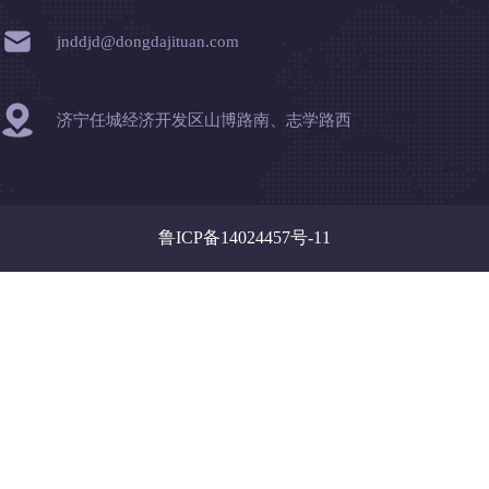
jnddjd@dongdajituan.com
济宁任城经济开发区山博路南、志学路西
鲁ICP备14024457号-11