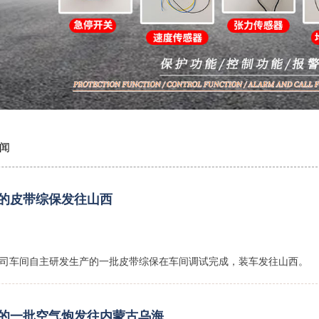
闻
的皮带综保发往山西
由我公司车间自主研发生产的一批皮带综保在车间调试完成，装车发往山西。
的一批空气炮发往内蒙古乌海