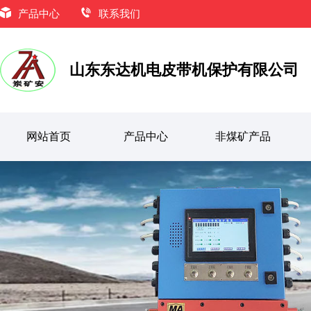
产品中心
联系我们
山东东达机电皮带机保护有限公司
皮带输送机保护装置
网站首页
产品中心
非煤矿产品
KHP128-K-Z型皮带机保护主机