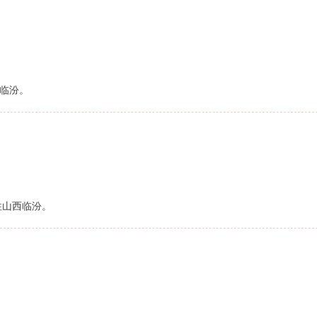
西临汾。
往山西临汾。