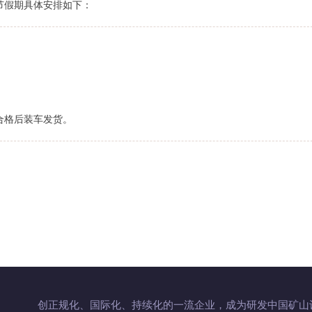
节假期具体安排如下：
验合格后装车发货。
25
26
27
28
下页
末页
创正规化、国际化、持续化的一流企业，成为研发中国矿山